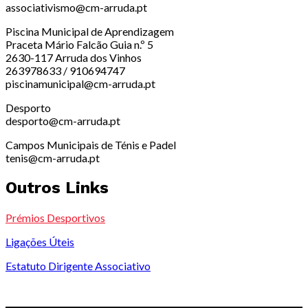
associativismo@cm-arruda.pt
Piscina Municipal de Aprendizagem
Praceta Mário Falcão Guia n.º 5
2630-117 Arruda dos Vinhos
263978633 / 910694747
piscinamunicipal@cm-arruda.pt
Desporto
desporto@cm-arruda.pt
Campos Municipais de Ténis e Padel
tenis@cm-arruda.pt
Outros Links
Prémios Desportivos
Ligações Úteis
Estatuto Dirigente Associativo