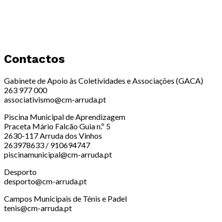
Contactos
Gabinete de Apoio às Coletividades e Associações (GACA)
263 977 000
associativismo@cm-arruda.pt
Piscina Municipal de Aprendizagem
Praceta Mário Falcão Guia n.º 5
2630-117 Arruda dos Vinhos
263978633 / 910694747
piscinamunicipal@cm-arruda.pt
Desporto
desporto@cm-arruda.pt
Campos Municipais de Ténis e Padel
tenis@cm-arruda.pt