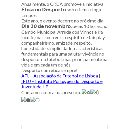
Anualmente, o CRDA promove a iniciativa
𝗘́𝘁𝗶𝗰𝗮 𝗻𝗼 𝗗𝗲𝘀𝗽𝗼𝗿𝘁𝗼 sob o tema «Joga
Limpo».
Este ano, o evento decorre no próximo dia
𝗗𝗶𝗮 𝟯𝟬 𝗱𝗲 𝗻𝗼𝘃𝗲𝗺𝗯𝗿𝗼, pelas 10 horas, no
Campo Municipal Arruda dos Vinhos e irá
incutir, mais uma vez, o espírito de fair play,
companheirismo, amizade, respeito,
honestidade, simplicidade, características
fundamentais para uma salutar vivência no
desporto, no futebol, mas principalmente na
vida e em cada um de nós.
Desporto com ética sempre!
AFL – Associação de Futebol de Lisboa
|
IPDJ – Instituto Português do Desporto e
Juventude, I.P.
Contamos com a tua presença.