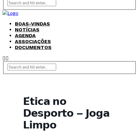
BOAS-VINDAS
NOTÍCIAS
AGENDA
ASSOCIAÇÕES
DOCUMENTOS
𝗘́𝘁𝗶𝗰𝗮 𝗻𝗼
𝗗𝗲𝘀𝗽𝗼𝗿𝘁𝗼 – 𝗝𝗼𝗴𝗮
𝗟𝗶𝗺𝗽𝗼