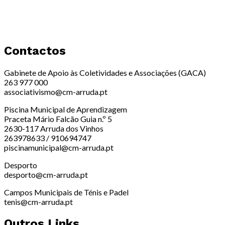
Contactos
Gabinete de Apoio às Coletividades e Associações (GACA)
263 977 000
associativismo@cm-arruda.pt
Piscina Municipal de Aprendizagem
Praceta Mário Falcão Guia n.º 5
2630-117 Arruda dos Vinhos
263978633 / 910694747
piscinamunicipal@cm-arruda.pt
Desporto
desporto@cm-arruda.pt
Campos Municipais de Ténis e Padel
tenis@cm-arruda.pt
Outros Links