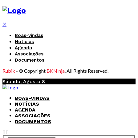
✕
Boas-vindas
Notícias
Agenda
Associações
Documentos
Rubik
- © Copyright
BKNinja
. All Rights Reserved.
Sábado, Agosto 8
BOAS-VINDAS
NOTÍCIAS
AGENDA
ASSOCIAÇÕES
DOCUMENTOS