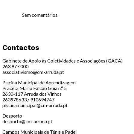
Sem comentários.
Contactos
Gabinete de Apoio às Coletividades e Associações (GACA)
263 977 000
associativismo@cm-arruda.pt
Piscina Municipal de Aprendizagem
Praceta Mário Falcão Guia n.º 5
2630-117 Arruda dos Vinhos
263978633 / 910694747
piscinamunicipal@cm-arruda.pt
Desporto
desporto@cm-arruda.pt
Campos Municipais de Ténis e Padel