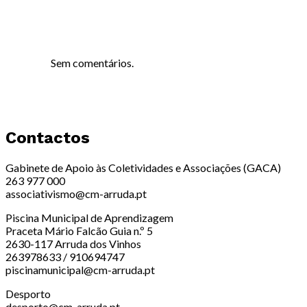
Sem comentários.
Contactos
Gabinete de Apoio às Coletividades e Associações (GACA)
263 977 000
associativismo@cm-arruda.pt
Piscina Municipal de Aprendizagem
Praceta Mário Falcão Guia n.º 5
2630-117 Arruda dos Vinhos
263978633 / 910694747
piscinamunicipal@cm-arruda.pt
Desporto
desporto@cm-arruda.pt