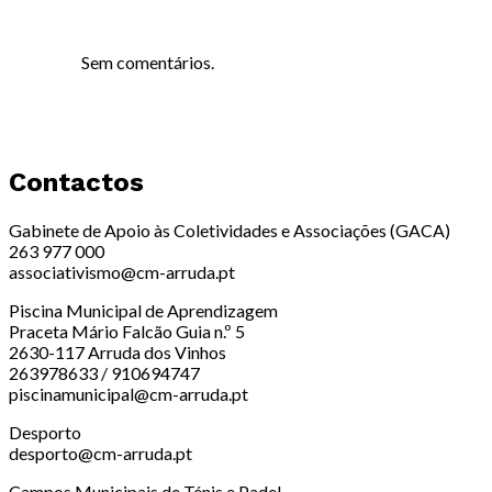
Sem comentários.
Contactos
Gabinete de Apoio às Coletividades e Associações (GACA)
263 977 000
associativismo@cm-arruda.pt
Piscina Municipal de Aprendizagem
Praceta Mário Falcão Guia n.º 5
2630-117 Arruda dos Vinhos
263978633 / 910694747
piscinamunicipal@cm-arruda.pt
Desporto
desporto@cm-arruda.pt
Campos Municipais de Ténis e Padel