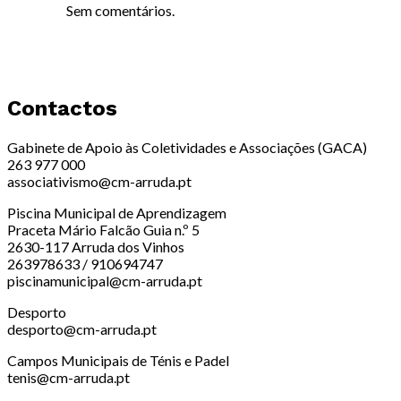
Sem comentários.
Contactos
Gabinete de Apoio às Coletividades e Associações (GACA)
263 977 000
associativismo@cm-arruda.pt
Piscina Municipal de Aprendizagem
Praceta Mário Falcão Guia n.º 5
2630-117 Arruda dos Vinhos
263978633 / 910694747
piscinamunicipal@cm-arruda.pt
Desporto
desporto@cm-arruda.pt
Campos Municipais de Ténis e Padel
tenis@cm-arruda.pt