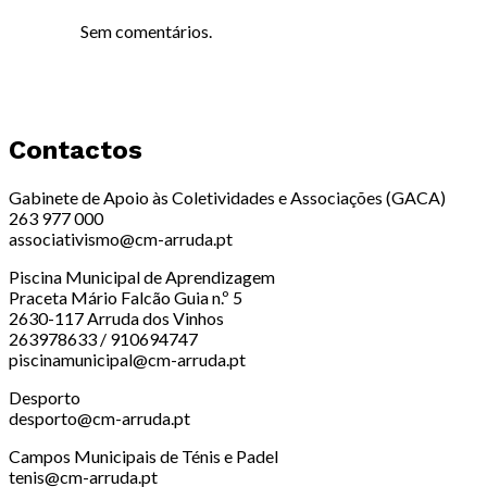
Sem comentários.
Contactos
Gabinete de Apoio às Coletividades e Associações (GACA)
263 977 000
associativismo@cm-arruda.pt
Piscina Municipal de Aprendizagem
Praceta Mário Falcão Guia n.º 5
2630-117 Arruda dos Vinhos
263978633 / 910694747
piscinamunicipal@cm-arruda.pt
Desporto
desporto@cm-arruda.pt
Campos Municipais de Ténis e Padel
tenis@cm-arruda.pt