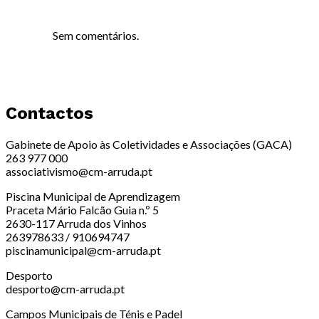
Sem comentários.
Contactos
Gabinete de Apoio às Coletividades e Associações (GACA)
263 977 000
associativismo@cm-arruda.pt
Piscina Municipal de Aprendizagem
Praceta Mário Falcão Guia n.º 5
2630-117 Arruda dos Vinhos
263978633 / 910694747
piscinamunicipal@cm-arruda.pt
Desporto
desporto@cm-arruda.pt
Campos Municipais de Ténis e Padel