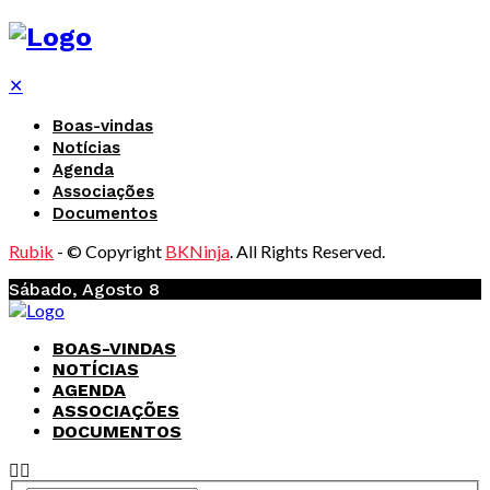
✕
Boas-vindas
Notícias
Agenda
Associações
Documentos
Rubik
- © Copyright
BKNinja
. All Rights Reserved.
Sábado, Agosto 8
BOAS-VINDAS
NOTÍCIAS
AGENDA
ASSOCIAÇÕES
DOCUMENTOS