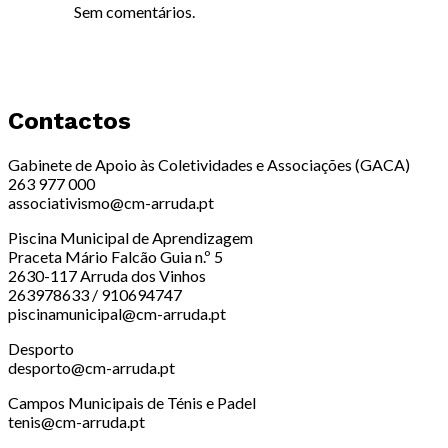
Sem comentários.
Contactos
Gabinete de Apoio às Coletividades e Associações (GACA)
263 977 000
associativismo@cm-arruda.pt
Piscina Municipal de Aprendizagem
Praceta Mário Falcão Guia n.º 5
2630-117 Arruda dos Vinhos
263978633 / 910694747
piscinamunicipal@cm-arruda.pt
Desporto
desporto@cm-arruda.pt
Campos Municipais de Ténis e Padel
tenis@cm-arruda.pt