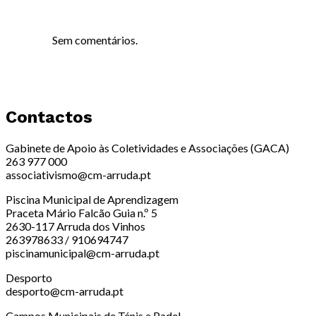
Sem comentários.
Contactos
Gabinete de Apoio às Coletividades e Associações (GACA)
263 977 000
associativismo@cm-arruda.pt
Piscina Municipal de Aprendizagem
Praceta Mário Falcão Guia n.º 5
2630-117 Arruda dos Vinhos
263978633 / 910694747
piscinamunicipal@cm-arruda.pt
Desporto
desporto@cm-arruda.pt
Campos Municipais de Ténis e Padel