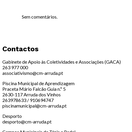
Sem comentários.
Contactos
Gabinete de Apoio às Coletividades e Associações (GACA)
263 977 000
associativismo@cm-arruda.pt
Piscina Municipal de Aprendizagem
Praceta Mário Falcão Guia n.º 5
2630-117 Arruda dos Vinhos
263978633 / 910694747
piscinamunicipal@cm-arruda.pt
Desporto
desporto@cm-arruda.pt
Campos Municipais de Ténis e Padel