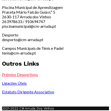
Piscina Municipal de Aprendizagem
Praceta Mário Falcão Guia n.º 5
2630-117 Arruda dos Vinhos
263978633 / 910694747
piscinamunicipal@cm-arruda.pt
Desporto
desporto@cm-arruda.pt
Campos Municipais de Ténis e Padel
tenis@cm-arruda.pt
Outros Links
Prémios Desportivos
Ligações Úteis
Estatuto Dirigente Associativo
2021-2022 CM Arruda Dos Vinhos