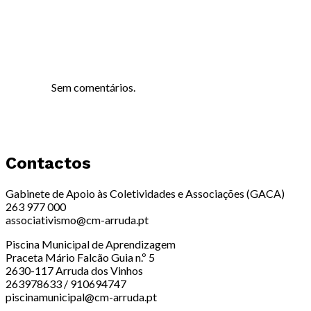
Sem comentários.
Contactos
Gabinete de Apoio às Coletividades e Associações (GACA)
263 977 000
associativismo@cm-arruda.pt
Piscina Municipal de Aprendizagem
Praceta Mário Falcão Guia n.º 5
2630-117 Arruda dos Vinhos
263978633 / 910694747
piscinamunicipal@cm-arruda.pt