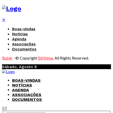
✕
Boas-vindas
Notícias
Agenda
Associações
Documentos
Rubik
- © Copyright
BKNinja
. All Rights Reserved.
Sábado, Agosto 8
BOAS-VINDAS
NOTÍCIAS
AGENDA
ASSOCIAÇÕES
DOCUMENTOS