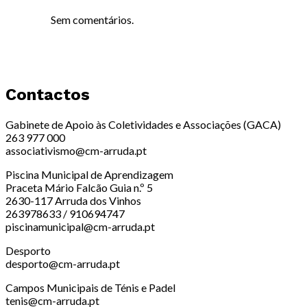
Sem comentários.
Contactos
Gabinete de Apoio às Coletividades e Associações (GACA)
263 977 000
associativismo@cm-arruda.pt
Piscina Municipal de Aprendizagem
Praceta Mário Falcão Guia n.º 5
2630-117 Arruda dos Vinhos
263978633 / 910694747
piscinamunicipal@cm-arruda.pt
Desporto
desporto@cm-arruda.pt
Campos Municipais de Ténis e Padel
tenis@cm-arruda.pt