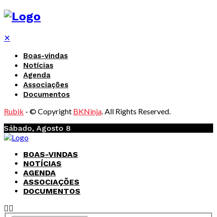
✕
Boas-vindas
Notícias
Agenda
Associações
Documentos
Rubik
- © Copyright
BKNinja
. All Rights Reserved.
Sábado, Agosto 8
BOAS-VINDAS
NOTÍCIAS
AGENDA
ASSOCIAÇÕES
DOCUMENTOS