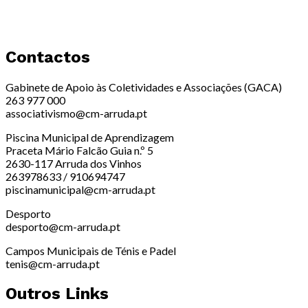
Contactos
Gabinete de Apoio às Coletividades e Associações (GACA)
263 977 000
associativismo@cm-arruda.pt
Piscina Municipal de Aprendizagem
Praceta Mário Falcão Guia n.º 5
2630-117 Arruda dos Vinhos
263978633 / 910694747
piscinamunicipal@cm-arruda.pt
Desporto
desporto@cm-arruda.pt
Campos Municipais de Ténis e Padel
tenis@cm-arruda.pt
Outros Links