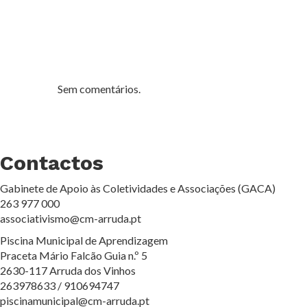
Sem comentários.
Contactos
Gabinete de Apoio às Coletividades e Associações (GACA)
263 977 000
associativismo@cm-arruda.pt
Piscina Municipal de Aprendizagem
Praceta Mário Falcão Guia n.º 5
2630-117 Arruda dos Vinhos
263978633 / 910694747
piscinamunicipal@cm-arruda.pt