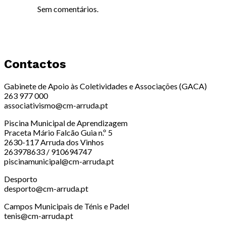
Sem comentários.
Contactos
Gabinete de Apoio às Coletividades e Associações (GACA)
263 977 000
associativismo@cm-arruda.pt
Piscina Municipal de Aprendizagem
Praceta Mário Falcão Guia n.º 5
2630-117 Arruda dos Vinhos
263978633 / 910694747
piscinamunicipal@cm-arruda.pt
Desporto
desporto@cm-arruda.pt
Campos Municipais de Ténis e Padel
tenis@cm-arruda.pt