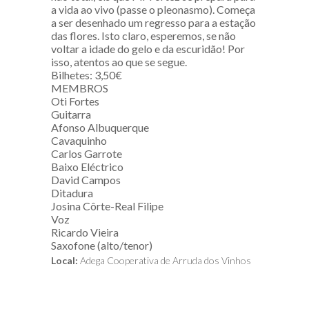
a vida ao vivo (passe o pleonasmo). Começa
a ser desenhado um regresso para a estação
das flores. Isto claro, esperemos, se não
voltar a idade do gelo e da escuridão! Por
isso, atentos ao que se segue.
Bilhetes: 3,50€
MEMBROS
Oti Fortes
Guitarra
Afonso Albuquerque
Cavaquinho
Carlos Garrote
Baixo Eléctrico
David Campos
Ditadura
Josina Côrte-Real Filipe
Voz
Ricardo Vieira
Saxofone (alto/tenor)
Local:
Adega Cooperativa de Arruda dos Vinhos