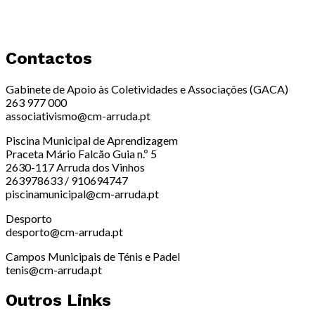
Contactos
Gabinete de Apoio às Coletividades e Associações (GACA)
263 977 000
associativismo@cm-arruda.pt
Piscina Municipal de Aprendizagem
Praceta Mário Falcão Guia n.º 5
2630-117 Arruda dos Vinhos
263978633 / 910694747
piscinamunicipal@cm-arruda.pt
Desporto
desporto@cm-arruda.pt
Campos Municipais de Ténis e Padel
tenis@cm-arruda.pt
Outros Links