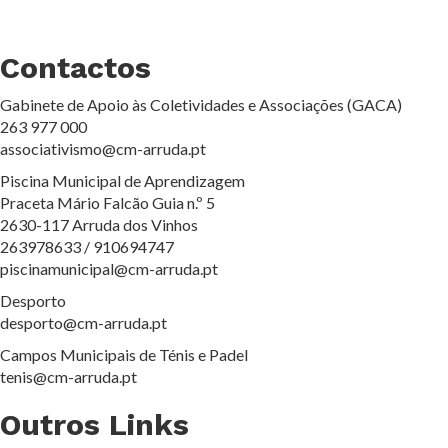
Contactos
Gabinete de Apoio às Coletividades e Associações (GACA)
263 977 000
associativismo@cm-arruda.pt
Piscina Municipal de Aprendizagem
Praceta Mário Falcão Guia n.º 5
2630-117 Arruda dos Vinhos
263978633 / 910694747
piscinamunicipal@cm-arruda.pt
Desporto
desporto@cm-arruda.pt
Campos Municipais de Ténis e Padel
tenis@cm-arruda.pt
Outros Links