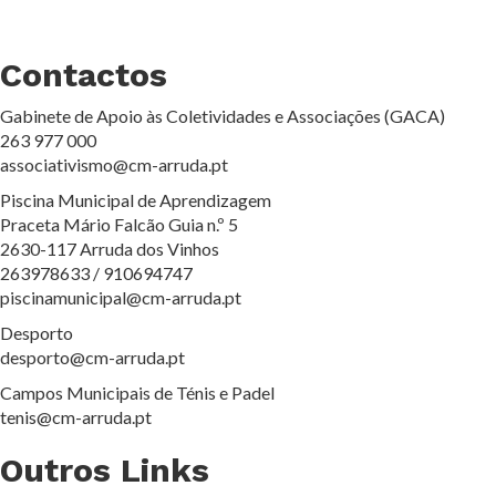
Contactos
Gabinete de Apoio às Coletividades e Associações (GACA)
263 977 000
associativismo@cm-arruda.pt
Piscina Municipal de Aprendizagem
Praceta Mário Falcão Guia n.º 5
2630-117 Arruda dos Vinhos
263978633 / 910694747
piscinamunicipal@cm-arruda.pt
Desporto
desporto@cm-arruda.pt
Campos Municipais de Ténis e Padel
tenis@cm-arruda.pt
Outros Links