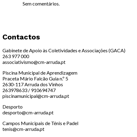
Sem comentários.
Contactos
Gabinete de Apoio às Coletividades e Associações (GACA)
263 977 000
associativismo@cm-arruda.pt
Piscina Municipal de Aprendizagem
Praceta Mário Falcão Guia n.º 5
2630-117 Arruda dos Vinhos
263978633 / 910694747
piscinamunicipal@cm-arruda.pt
Desporto
desporto@cm-arruda.pt
Campos Municipais de Ténis e Padel
tenis@cm-arruda.pt