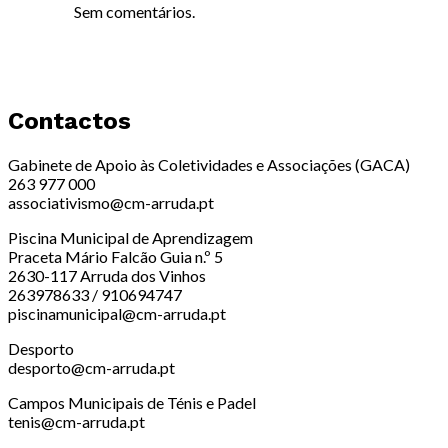
Sem comentários.
Contactos
Gabinete de Apoio às Coletividades e Associações (GACA)
263 977 000
associativismo@cm-arruda.pt
Piscina Municipal de Aprendizagem
Praceta Mário Falcão Guia n.º 5
2630-117 Arruda dos Vinhos
263978633 / 910694747
piscinamunicipal@cm-arruda.pt
Desporto
desporto@cm-arruda.pt
Campos Municipais de Ténis e Padel
tenis@cm-arruda.pt