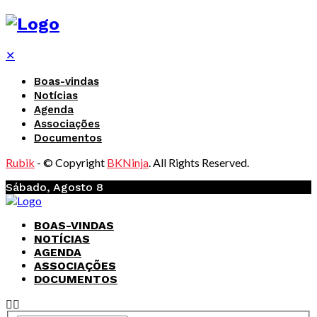
✕
Boas-vindas
Notícias
Agenda
Associações
Documentos
Rubik
- © Copyright
BKNinja
. All Rights Reserved.
Sábado, Agosto 8
BOAS-VINDAS
NOTÍCIAS
AGENDA
ASSOCIAÇÕES
DOCUMENTOS