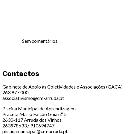
Sem comentários.
Contactos
Gabinete de Apoio às Coletividades e Associações (GACA)
263 977 000
associativismo@cm-arruda.pt
Piscina Municipal de Aprendizagem
Praceta Mário Falcão Guia n.º 5
2630-117 Arruda dos Vinhos
263978633 / 910694747
piscinamunicipal@cm-arruda.pt