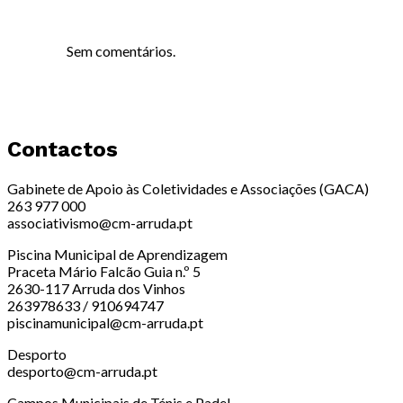
Sem comentários.
Contactos
Gabinete de Apoio às Coletividades e Associações (GACA)
263 977 000
associativismo@cm-arruda.pt
Piscina Municipal de Aprendizagem
Praceta Mário Falcão Guia n.º 5
2630-117 Arruda dos Vinhos
263978633 / 910694747
piscinamunicipal@cm-arruda.pt
Desporto
desporto@cm-arruda.pt
Campos Municipais de Ténis e Padel