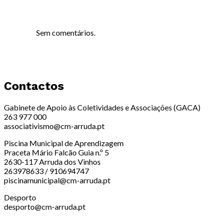
Sem comentários.
Contactos
Gabinete de Apoio às Coletividades e Associações (GACA)
263 977 000
associativismo@cm-arruda.pt
Piscina Municipal de Aprendizagem
Praceta Mário Falcão Guia n.º 5
2630-117 Arruda dos Vinhos
263978633 / 910694747
piscinamunicipal@cm-arruda.pt
Desporto
desporto@cm-arruda.pt