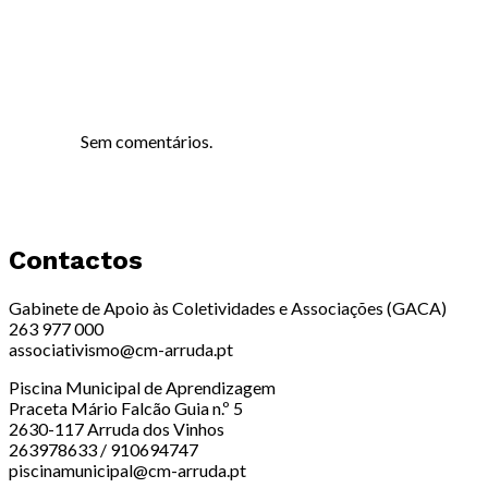
Sem comentários.
Contactos
Gabinete de Apoio às Coletividades e Associações (GACA)
263 977 000
associativismo@cm-arruda.pt
Piscina Municipal de Aprendizagem
Praceta Mário Falcão Guia n.º 5
2630-117 Arruda dos Vinhos
263978633 / 910694747
piscinamunicipal@cm-arruda.pt