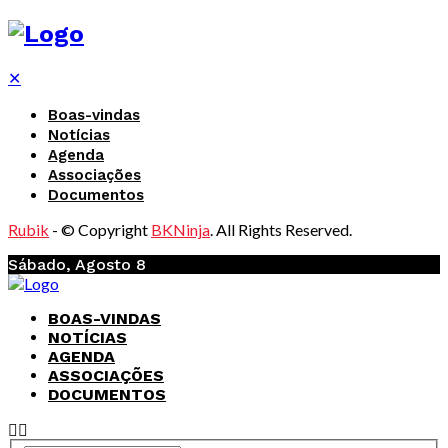
✕
Boas-vindas
Notícias
Agenda
Associações
Documentos
Rubik
- © Copyright
BKNinja
. All Rights Reserved.
Sábado, Agosto 8
BOAS-VINDAS
NOTÍCIAS
AGENDA
ASSOCIAÇÕES
DOCUMENTOS