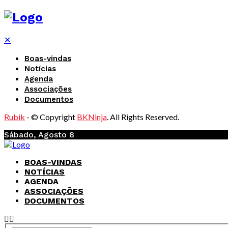
✕
Boas-vindas
Notícias
Agenda
Associações
Documentos
Rubik
- © Copyright
BKNinja
. All Rights Reserved.
Sábado, Agosto 8
BOAS-VINDAS
NOTÍCIAS
AGENDA
ASSOCIAÇÕES
DOCUMENTOS