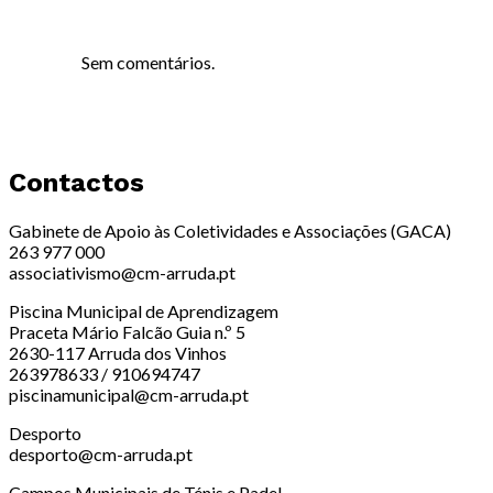
Sem comentários.
Contactos
Gabinete de Apoio às Coletividades e Associações (GACA)
263 977 000
associativismo@cm-arruda.pt
Piscina Municipal de Aprendizagem
Praceta Mário Falcão Guia n.º 5
2630-117 Arruda dos Vinhos
263978633 / 910694747
piscinamunicipal@cm-arruda.pt
Desporto
desporto@cm-arruda.pt
Campos Municipais de Ténis e Padel