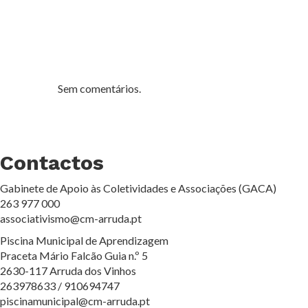
Sem comentários.
Contactos
Gabinete de Apoio às Coletividades e Associações (GACA)
263 977 000
associativismo@cm-arruda.pt
Piscina Municipal de Aprendizagem
Praceta Mário Falcão Guia n.º 5
2630-117 Arruda dos Vinhos
263978633 / 910694747
piscinamunicipal@cm-arruda.pt