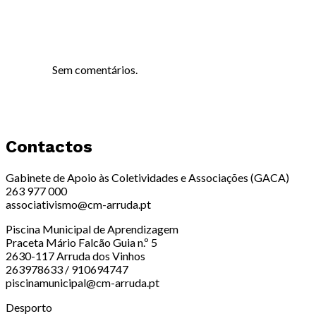
Sem comentários.
Contactos
Gabinete de Apoio às Coletividades e Associações (GACA)
263 977 000
associativismo@cm-arruda.pt
Piscina Municipal de Aprendizagem
Praceta Mário Falcão Guia n.º 5
2630-117 Arruda dos Vinhos
263978633 / 910694747
piscinamunicipal@cm-arruda.pt
Desporto