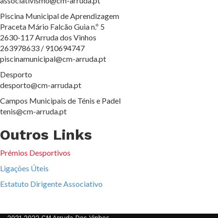
associativismo@cm-arruda.pt
Piscina Municipal de Aprendizagem
Praceta Mário Falcão Guia n.º 5
2630-117 Arruda dos Vinhos
263978633 / 910694747
piscinamunicipal@cm-arruda.pt
Desporto
desporto@cm-arruda.pt
Campos Municipais de Ténis e Padel
tenis@cm-arruda.pt
Outros Links
Prémios Desportivos
Ligações Úteis
Estatuto Dirigente Associativo
2021-2022 CM Arruda Dos Vinhos