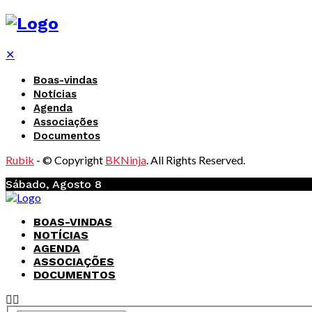
✕
Boas-vindas
Notícias
Agenda
Associações
Documentos
Rubik
- © Copyright
BKNinja
. All Rights Reserved.
Sábado, Agosto 8
BOAS-VINDAS
NOTÍCIAS
AGENDA
ASSOCIAÇÕES
DOCUMENTOS