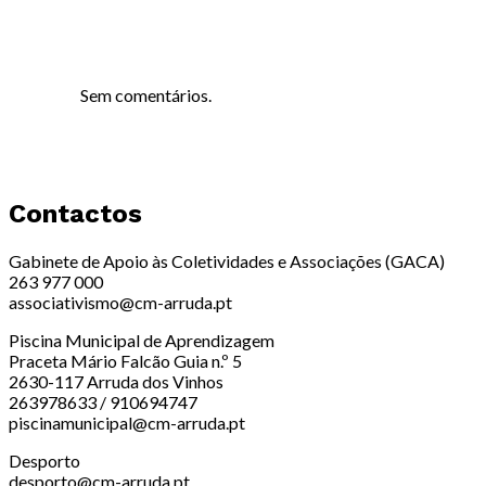
Sem comentários.
Contactos
Gabinete de Apoio às Coletividades e Associações (GACA)
263 977 000
associativismo@cm-arruda.pt
Piscina Municipal de Aprendizagem
Praceta Mário Falcão Guia n.º 5
2630-117 Arruda dos Vinhos
263978633 / 910694747
piscinamunicipal@cm-arruda.pt
Desporto
desporto@cm-arruda.pt