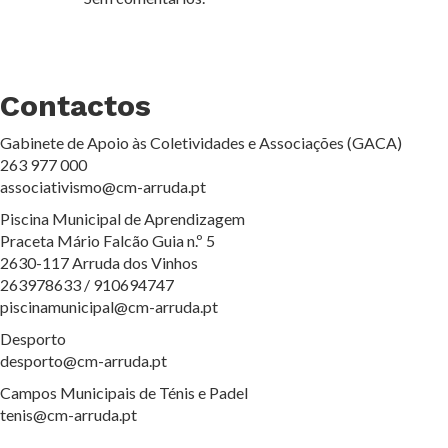
Contactos
Gabinete de Apoio às Coletividades e Associações (GACA)
263 977 000
associativismo@cm-arruda.pt
Piscina Municipal de Aprendizagem
Praceta Mário Falcão Guia n.º 5
2630-117 Arruda dos Vinhos
263978633 / 910694747
piscinamunicipal@cm-arruda.pt
Desporto
desporto@cm-arruda.pt
Campos Municipais de Ténis e Padel
tenis@cm-arruda.pt