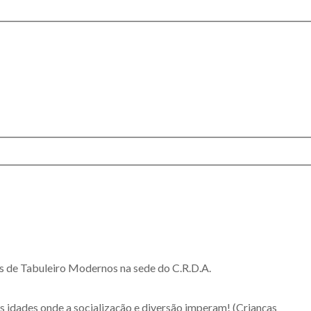
os de Tabuleiro Modernos na sede do C.R.D.A.
 idades onde a socialização e diversão imperam! (Crianças