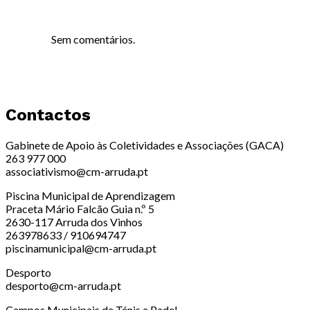
Sem comentários.
Contactos
Gabinete de Apoio às Coletividades e Associações (GACA)
263 977 000
associativismo@cm-arruda.pt
Piscina Municipal de Aprendizagem
Praceta Mário Falcão Guia n.º 5
2630-117 Arruda dos Vinhos
263978633 / 910694747
piscinamunicipal@cm-arruda.pt
Desporto
desporto@cm-arruda.pt
Campos Municipais de Ténis e Padel