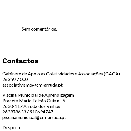
Sem comentários.
Contactos
Gabinete de Apoio às Coletividades e Associações (GACA)
263 977 000
associativismo@cm-arruda.pt
Piscina Municipal de Aprendizagem
Praceta Mário Falcão Guia n.º 5
2630-117 Arruda dos Vinhos
263978633 / 910694747
piscinamunicipal@cm-arruda.pt
Desporto