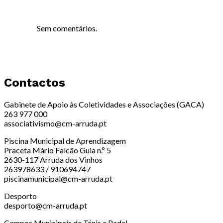
Sem comentários.
Contactos
Gabinete de Apoio às Coletividades e Associações (GACA)
263 977 000
associativismo@cm-arruda.pt
Piscina Municipal de Aprendizagem
Praceta Mário Falcão Guia n.º 5
2630-117 Arruda dos Vinhos
263978633 / 910694747
piscinamunicipal@cm-arruda.pt
Desporto
desporto@cm-arruda.pt
Campos Municipais de Ténis e Padel