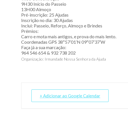
9H30 Início do Passeio
13H00 Almoço
Pré-inscrição: 25 Ajudas
Inscrição no dia: 30 Ajudas
Inclui: Passeio, Reforço, Almoço e Brindes
Prémios:
Carro e mota mais antigos, e prova do mais lento.
Coordenadas GPS 38º57’01’N 09º07’37’W
Faça já a sua marcação:
964 546 654 & 932 738 202
Organização: Irmandade Nossa Senhora da Ajuda
+ Adicionar ao Google Calendar