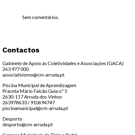
Sem comentários.
Contactos
Gabinete de Apoio às Coletividades e Associações (GACA)
263 977 000
associativismo@cm-arruda.pt
Piscina Municipal de Aprendizagem
Praceta Mário Falcão Guia n.º 5
2630-117 Arruda dos Vinhos
263978633 / 910694747
piscinamunicipal@cm-arruda.pt
Desporto
desporto@cm-arruda.pt
Campos Municipais de Ténis e Padel