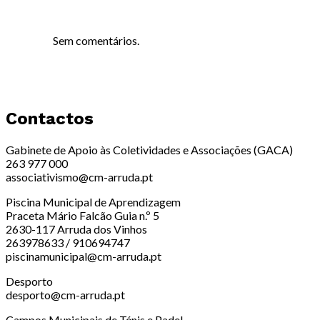
Sem comentários.
Contactos
Gabinete de Apoio às Coletividades e Associações (GACA)
263 977 000
associativismo@cm-arruda.pt
Piscina Municipal de Aprendizagem
Praceta Mário Falcão Guia n.º 5
2630-117 Arruda dos Vinhos
263978633 / 910694747
piscinamunicipal@cm-arruda.pt
Desporto
desporto@cm-arruda.pt
Campos Municipais de Ténis e Padel