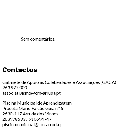
Sem comentários.
Contactos
Gabinete de Apoio às Coletividades e Associações (GACA)
263 977 000
associativismo@cm-arruda.pt
Piscina Municipal de Aprendizagem
Praceta Mário Falcão Guia n.º 5
2630-117 Arruda dos Vinhos
263978633 / 910694747
piscinamunicipal@cm-arruda.pt