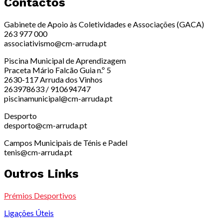
Contactos
Gabinete de Apoio às Coletividades e Associações (GACA)
263 977 000
associativismo@cm-arruda.pt
Piscina Municipal de Aprendizagem
Praceta Mário Falcão Guia n.º 5
2630-117 Arruda dos Vinhos
263978633 / 910694747
piscinamunicipal@cm-arruda.pt
Desporto
desporto@cm-arruda.pt
Campos Municipais de Ténis e Padel
tenis@cm-arruda.pt
Outros Links
Prémios Desportivos
Ligações Úteis