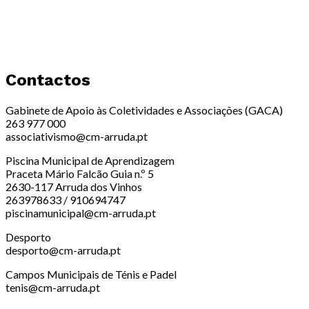
Contactos
Gabinete de Apoio às Coletividades e Associações (GACA)
263 977 000
associativismo@cm-arruda.pt
Piscina Municipal de Aprendizagem
Praceta Mário Falcão Guia n.º 5
2630-117 Arruda dos Vinhos
263978633 / 910694747
piscinamunicipal@cm-arruda.pt
Desporto
desporto@cm-arruda.pt
Campos Municipais de Ténis e Padel
tenis@cm-arruda.pt