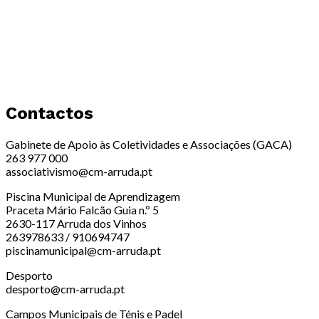
Contactos
Gabinete de Apoio às Coletividades e Associações (GACA)
263 977 000
associativismo@cm-arruda.pt
Piscina Municipal de Aprendizagem
Praceta Mário Falcão Guia n.º 5
2630-117 Arruda dos Vinhos
263978633 / 910694747
piscinamunicipal@cm-arruda.pt
Desporto
desporto@cm-arruda.pt
Campos Municipais de Ténis e Padel