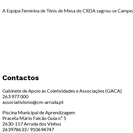
A Equipa Feminina de Ténis de Mesa do CRDA sagrou-se Campeã
Contactos
Gabinete de Apoio às Coletividades e Associações (GACA)
263 977 000
associativismo@cm-arruda.pt
Piscina Municipal de Aprendizagem
Praceta Mário Falcão Guia n.º 5
2630-117 Arruda dos Vinhos
263978633 / 910694747