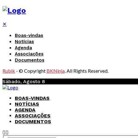
✕
Boas-vindas
Notícias
Agenda
Associações
Documentos
Rubik
- © Copyright
BKNinja
. All Rights Reserved.
Sábado, Agosto 8
BOAS-VINDAS
NOTÍCIAS
AGENDA
ASSOCIAÇÕES
DOCUMENTOS