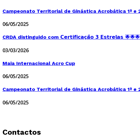
Campeonato Territorial de Ginástica Acrobática 1ª e 2
06/05/2025
CRDA distinguido com 𝗖𝗲𝗿𝘁𝗶𝗳𝗶𝗰𝗮𝗰̧𝗮̃𝗼 𝟯 𝗘𝘀𝘁𝗿𝗲𝗹𝗮𝘀 🌟🌟🌟
03/03/2026
Maia Internacional Acro Cup
06/05/2025
Campeonato Territorial de Ginástica Acrobática 1ª e 2
06/05/2025
Contactos