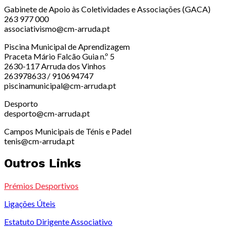
Gabinete de Apoio às Coletividades e Associações (GACA)
263 977 000
associativismo@cm-arruda.pt
Piscina Municipal de Aprendizagem
Praceta Mário Falcão Guia n.º 5
2630-117 Arruda dos Vinhos
263978633 / 910694747
piscinamunicipal@cm-arruda.pt
Desporto
desporto@cm-arruda.pt
Campos Municipais de Ténis e Padel
tenis@cm-arruda.pt
Outros Links
Prémios Desportivos
Ligações Úteis
Estatuto Dirigente Associativo