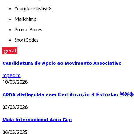
Youtube Playlist 3
Mailchimp
Promo Boxes
ShortCodes
geral
Candidatura de Apoio ao Movimento Associativo
mpedro
10/03/2026
CRDA distinguido com 𝗖𝗲𝗿𝘁𝗶𝗳𝗶𝗰𝗮𝗰̧𝗮̃𝗼 𝟯 𝗘𝘀𝘁𝗿𝗲𝗹𝗮𝘀 🌟🌟🌟
03/03/2026
Maia Internacional Acro Cup
06/05/2025