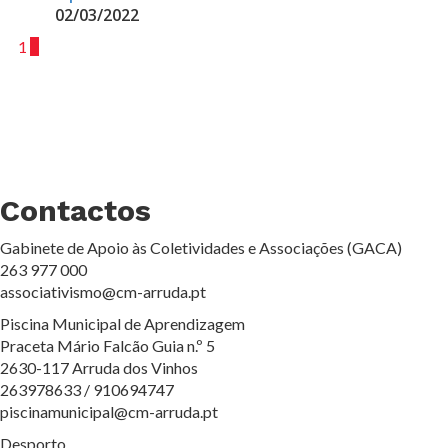
02/03/2022
1
2
Contactos
Gabinete de Apoio às Coletividades e Associações (GACA)
263 977 000
associativismo@cm-arruda.pt
Piscina Municipal de Aprendizagem
Praceta Mário Falcão Guia n.º 5
2630-117 Arruda dos Vinhos
263978633 / 910694747
piscinamunicipal@cm-arruda.pt
Desporto