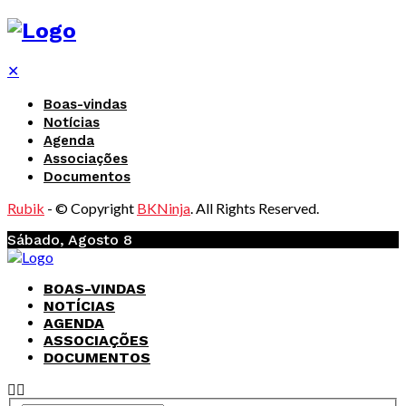
✕
Boas-vindas
Notícias
Agenda
Associações
Documentos
Rubik
- © Copyright
BKNinja
. All Rights Reserved.
Sábado, Agosto 8
BOAS-VINDAS
NOTÍCIAS
AGENDA
ASSOCIAÇÕES
DOCUMENTOS