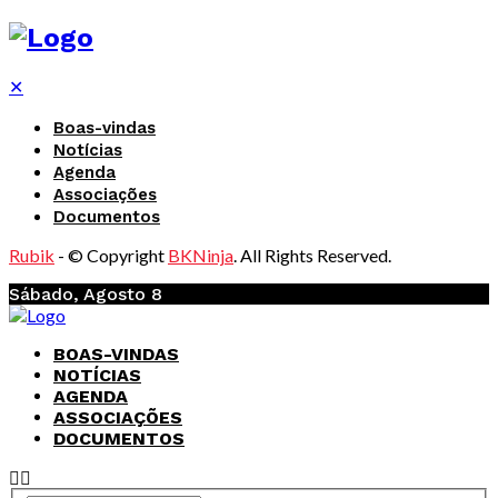
✕
Boas-vindas
Notícias
Agenda
Associações
Documentos
Rubik
- © Copyright
BKNinja
. All Rights Reserved.
Sábado, Agosto 8
BOAS-VINDAS
NOTÍCIAS
AGENDA
ASSOCIAÇÕES
DOCUMENTOS