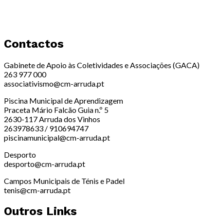
Contactos
Gabinete de Apoio às Coletividades e Associações (GACA)
263 977 000
associativismo@cm-arruda.pt
Piscina Municipal de Aprendizagem
Praceta Mário Falcão Guia n.º 5
2630-117 Arruda dos Vinhos
263978633 / 910694747
piscinamunicipal@cm-arruda.pt
Desporto
desporto@cm-arruda.pt
Campos Municipais de Ténis e Padel
tenis@cm-arruda.pt
Outros Links