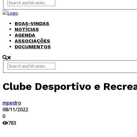
BOAS-VINDAS
NOTÍCIAS
AGENDA
ASSOCIAÇÕES
DOCUMENTOS
Clube Desportivo e Recrea
mpedro
08/11/2022
0
783