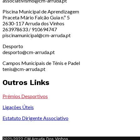
associativismo@cm-arruda.pt
Piscina Municipal de Aprendizagem
Praceta Mário Falcão Guia n.º 5
2630-117 Arruda dos Vinhos
263978633 / 910694747
piscinamunicipal@cm-arruda.pt
Desporto
desporto@cm-arruda.pt
Campos Municipais de Ténis e Padel
tenis@cm-arruda.pt
Outros Links
Prémios Desportivos
Ligações Úteis
Estatuto Dirigente Associativo
2021-2022 CM Arruda Dos Vinhos