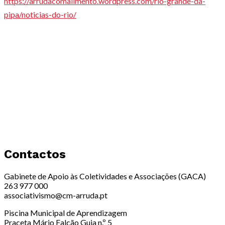
https://arrudacomalimento.wordpress.com/rio-grande-da-
pipa/noticias-do-rio/
Contactos
Gabinete de Apoio às Coletividades e Associações (GACA)
263 977 000
associativismo@cm-arruda.pt
Piscina Municipal de Aprendizagem
Praceta Mário Falcão Guia n.º 5